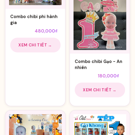
Combo chibi phi hành
gia
Giá
Giá
550,000
₫
480,000
₫
gốc
hiện
là:
tại
XEM CHI TIẾT →
550,000₫.
là:
480,000₫.
Combo chibi Gạo - An
nhiên
Giá
Giá
210,000
₫
180,000
₫
gốc
hiện
là:
tại
XEM CHI TIẾT →
210,000₫.
là:
180,00