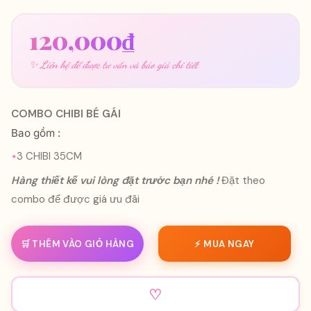
120,000
₫
✨ Liên hệ để được tư vấn và báo giá chi tiết
COMBO CHIBI BÉ GÁI
Bao gồm :
3 CHIBI 35CM
Hàng thiết kế vui lòng đặt trước bạn nhé !
Đặt theo
combo để được giá ưu đãi
🛒 THÊM VÀO GIỎ HÀNG
⚡ MUA NGAY
♡