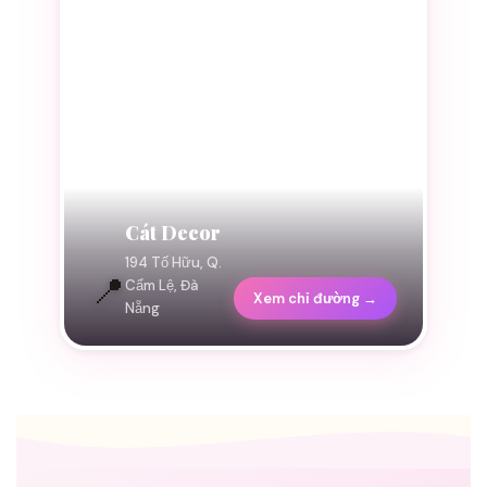
Cát Decor
194 Tố Hữu, Q.
📍
Cẩm Lệ, Đà
Xem chỉ đường →
Nẵng