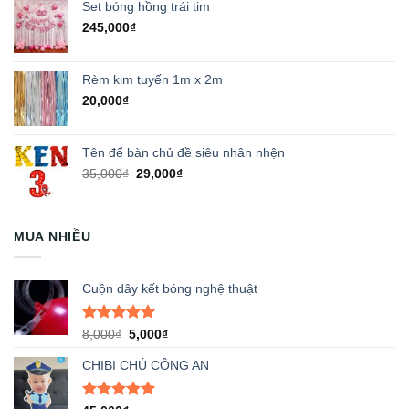
Set bóng hồng trái tim
245,000
₫
Rèm kim tuyến 1m x 2m
20,000
₫
Tên để bàn chủ đề siêu nhân nhện
Giá
Giá
35,000
₫
29,000
₫
gốc
hiện
là:
tại
35,000₫.
là:
MUA NHIỀU
29,000₫.
Cuộn dây kết bóng nghệ thuật
Được xếp
Giá
Giá
8,000
₫
5,000
₫
hạng
5.00
gốc
hiện
5 sao
CHIBI CHÚ CÔNG AN
là:
tại
8,000₫.
là:
5,000₫.