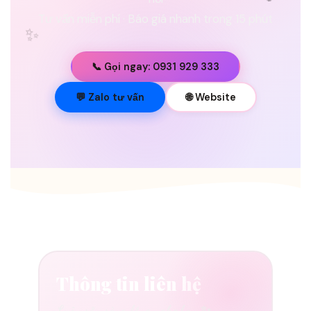
Tư vấn miễn phí · Báo giá nhanh trong 15 phút
✨
📞 Gọi ngay: 0931 929 333
💐
💬 Zalo tư vấn
🌐 Website
Thông tin liên hệ
Luôn sẵn sàng lắng nghe bạn ✨