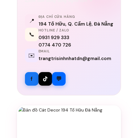
ĐỊA CHỈ CỬA HÀNG
📍
194 Tố Hữu, Q. Cẩm Lệ, Đà Nẵng
HOTLINE / ZALO
📞
0931 929 333
0774 470 726
EMAIL
✉️
trangtrisinhnhatdn@gmail.com
f
💬