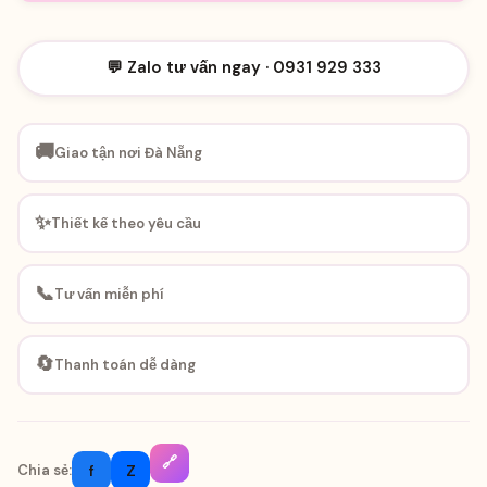
💬 Zalo tư vấn ngay · 0931 929 333
🚚
Giao tận nơi Đà Nẵng
✨
Thiết kế theo yêu cầu
📞
Tư vấn miễn phí
🔄
Thanh toán dễ dàng
🔗
f
Z
Chia sẻ: