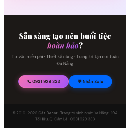
Sẵn sàng tạo nên buổi tiệc
hoàn hảo
?
Tư vấn miễn phí · Thiết kế riêng · Trang trí tận nơi toàn
Đà Nẵng
📞 0931 929 333
💬 Nhắn Zalo
© 2016–2026
Cát Decor
· Trang trí sinh nhật Đà Nẵng · 194
Tố Hữu, Q. Cẩm Lệ · 0931 929 333