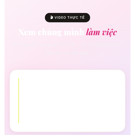
🎬 VIDEO THỰC TẾ
Xem chúng mình
làm việc
Những buổi trang trí thực tế — từ ý tưởng đến khi
tiệc rực rỡ sắc màu