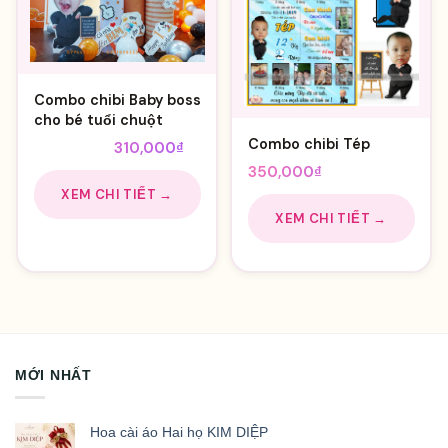
Combo chibi Baby boss
cho bé tuổi chuột
Combo chibi Tép
Giá
Giá
345,000
₫
310,000
₫
gốc
hiện
350,000
₫
là:
tại
XEM CHI TIẾT →
345,000₫.
là:
XEM CHI TIẾT →
310,000₫.
MỚI NHẤT
Hoa cài áo Hai họ KIM DIỆP