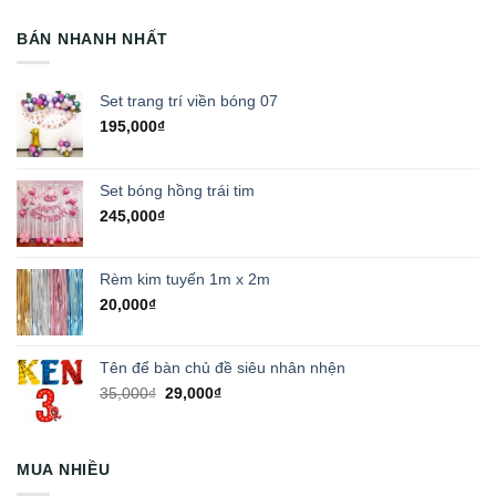
BÁN NHANH NHẤT
Set trang trí viền bóng 07
195,000
₫
Set bóng hồng trái tim
245,000
₫
Rèm kim tuyến 1m x 2m
20,000
₫
Tên để bàn chủ đề siêu nhân nhện
Giá
Giá
35,000
₫
29,000
₫
gốc
hiện
là:
tại
35,000₫.
là:
MUA NHIỀU
29,000₫.