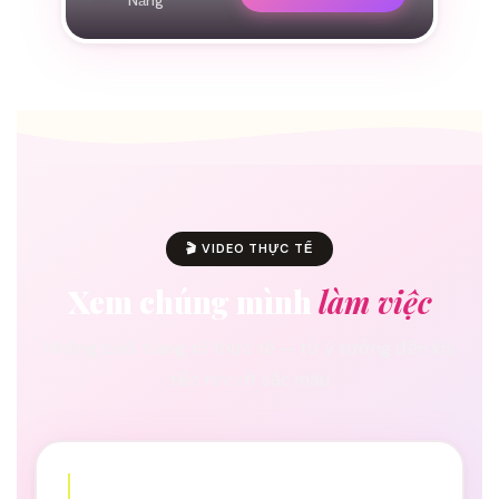
Nẵng
🎬 VIDEO THỰC TẾ
Xem chúng mình
làm việc
Những buổi trang trí thực tế — từ ý tưởng đến khi
tiệc rực rỡ sắc màu