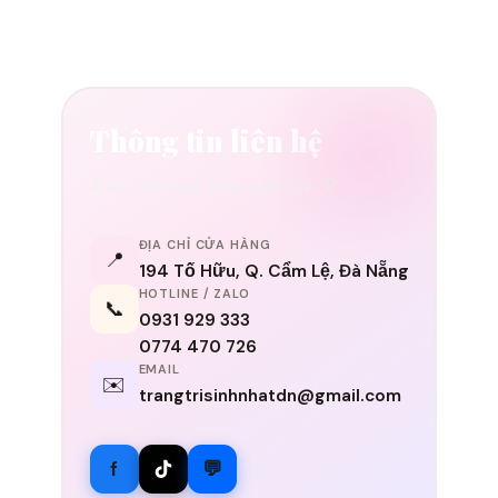
Thông tin liên hệ
Luôn sẵn sàng lắng nghe bạn ✨
ĐỊA CHỈ CỬA HÀNG
📍
194 Tố Hữu, Q. Cẩm Lệ, Đà Nẵng
HOTLINE / ZALO
📞
0931 929 333
0774 470 726
EMAIL
✉️
trangtrisinhnhatdn@gmail.com
f
💬