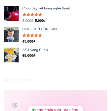
Cuộn dây kết bóng nghệ thuật
Được xếp
Giá
Giá
8,000
₫
5,000
₫
hạng
5.00
gốc
hiện
5 sao
CHIBI CHÚ CÔNG AN
là:
tại
8,000₫.
là:
5,000₫.
Được xếp
45,000
₫
hạng
5.00
5 sao
Số 1 vàng Rubik
65,000
₫
VỀ CÁT DECOR
🌸
ĐANG NHẬN ĐƠN · ĐÀ NẴNG