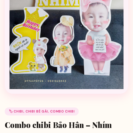
🏷️ CHIBI, CHIBI BÉ GÁI, COMBO CHIBI
Combo chibi Bảo Hân – Nhím