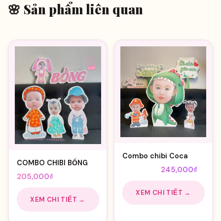
🌸 Sản phẩm liên quan
Combo chibi Coca
COMBO CHIBI BỐNG
Giá
Giá
255,000
₫
245,000
₫
205,000
₫
gốc
hiện
là:
tại
XEM CHI TIẾT →
XEM CHI TIẾT →
255,000₫.
là:
245,0