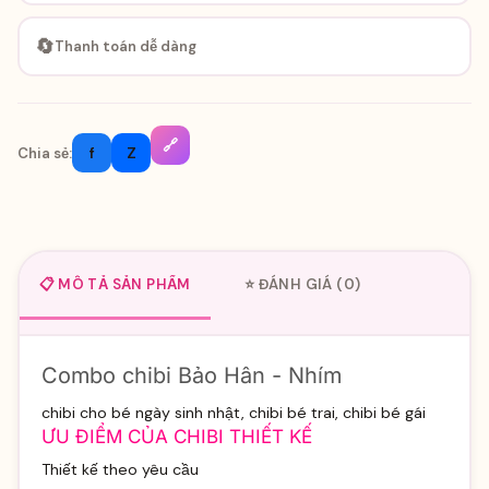
🔄
Thanh toán dễ dàng
🔗
f
Z
Chia sẻ:
📋 MÔ TẢ SẢN PHẨM
⭐ ĐÁNH GIÁ (0)
Combo chibi Bảo Hân - Nhím
chibi cho bé ngày sinh nhật, chibi bé trai, chibi bé gái
ƯU ĐIỂM CỦA CHIBI THIẾT KẾ
Thiết kế theo yêu cầu