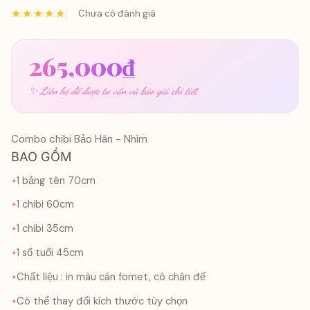
★★★★★
Chưa có đánh giá
265,000
₫
✨ Liên hệ để được tư vấn và báo giá chi tiết
Combo chibi Bảo Hân - Nhím
BAO GỒM
1 bảng tên 70cm
1 chibi 60cm
1 chibi 35cm
1 số tuổi 45cm
Chất liệu : in màu cán fomet, có chân đế
Có thể thay đổi kích thước tùy chọn