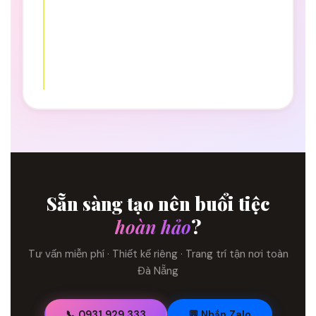
Sẵn sàng tạo nên buổi tiệc
hoàn hảo
?
Tư vấn miễn phí · Thiết kế riêng · Trang trí tận nơi toàn
Đà Nẵng
📞 0931 929 333
💬 Nhắn Zalo