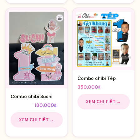
Combo chibi Tép
350,000
₫
Combo chibi Sushi
XEM CHI TIẾT →
Giá
Giá
210,000
₫
180,000
₫
gốc
hiện
là:
tại
XEM CHI TIẾT →
210,000₫.
là:
180,000₫.