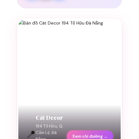
Cát Decor
194 Tố Hữu, Q.
📍
Cẩm Lệ, Đà
Xem chỉ đường →