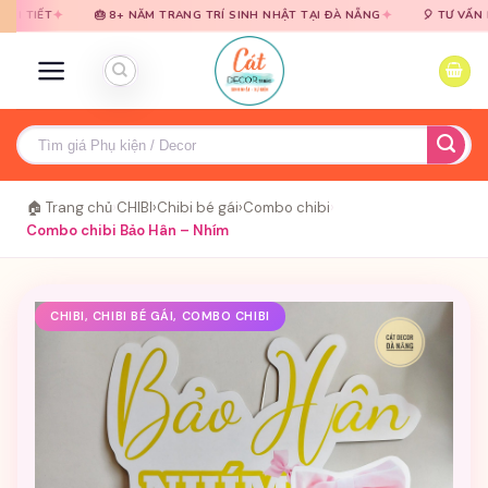
Bỏ
Bỏ
✦
🎂 8+ NĂM TRANG TRÍ SINH NHẬT TẠI ĐÀ NẴNG
🎈 TƯ VẤN MIỄN PHÍ ·
qua
qua
nội
nội
dung
dung
Tìm
kiếm:
🏠 Trang chủ
›
CHIBI
›
Chibi bé gái
›
Combo chibi
›
Combo chibi Bảo Hân – Nhím
CHIBI, CHIBI BÉ GÁI, COMBO CHIBI