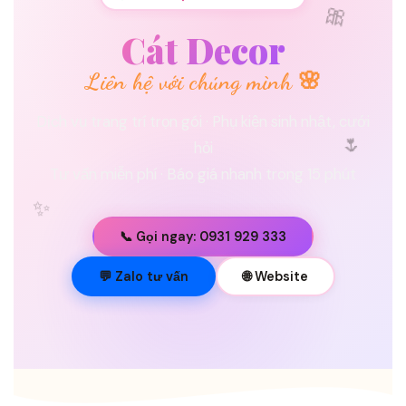
🎀
Cát Decor
Liên hệ với chúng mình 🌸
Dịch vụ trang trí trọn gói · Phụ kiện sinh nhật, cưới
🌷
hỏi
Tư vấn miễn phí · Báo giá nhanh trong 15 phút
✨
📞 Gọi ngay: 0931 929 333
💐
💬 Zalo tư vấn
🌐 Website