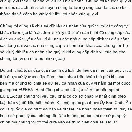
của quý vị theo luật bảo vệ dữ liệu hiện hành. Chúng tôi khuyên quý vị
nên đọc các chính sách quyền riêng tư tương ứng của đối tác để biết
thông tin về cách họ xử lý dữ liệu cá nhân của quý vị.
Chúng tôi cũng sẽ chia sẻ dữ liệu cá nhân của quý vị với các công ty
khác (được gọi là “các đơn vị xử lý dữ liệu”) cần thiết để cung cấp các
dịch vụ quý vị yêu cầu, ví dụ như các nhà cung cấp dịch vụ điều hành
các tổng đài và các nhà cung cấp và bên bán khác của chúng tôi, họ
sẽ xử lý dữ liệu cá nhân của quý vị khi cung cấp dịch vụ của họ cho
chúng tôi (ví dụ như bộ nhớ ngoài).
Do tính chất toàn cầu của ngành du lịch, dữ liệu cá nhân của quý vị có
thể được xử lý ở các địa điểm khác nhau trên khắp thế giới khi các
bên mà chúng tôi chia sẻ dữ liệu cá nhân của quý vị nằm tại một quốc
gia ngoài EU/EEA. Hoạt động chia sẻ dữ liệu cá nhân bên ngoài
EU/EEA của chúng tôi yêu cầu phải có cơ sở pháp lý nhất định theo
luật bảo vệ dữ liệu hiện hành. Khi một quốc gia được Ủy Ban Châu Âu
coi là quốc gia có mức độ bảo vệ dữ liệu cá nhân hoàn thiện thì đây sẽ
là cơ sở pháp lý của chúng tôi. Nếu không, có ba loại cơ sở pháp lý
chính mà chúng tôi có thể dựa vào để thực hiện chia sẻ. Đó là: