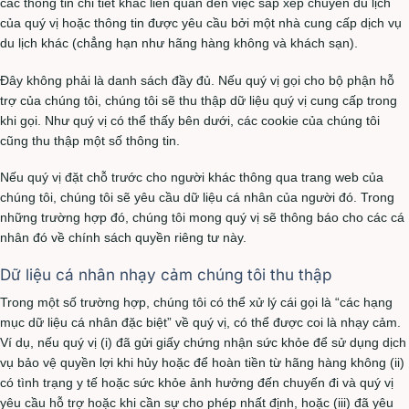
các thông tin chi tiết khác liên quan đến việc sắp xếp chuyến du lịch
của quý vị hoặc thông tin được yêu cầu bởi một nhà cung cấp dịch vụ
du lịch khác (chẳng hạn như hãng hàng không và khách sạn).
Đây không phải là danh sách đầy đủ. Nếu quý vị gọi cho bộ phận hỗ
trợ của chúng tôi, chúng tôi sẽ thu thập dữ liệu quý vị cung cấp trong
khi gọi. Như quý vị có thể thấy bên dưới, các cookie của chúng tôi
cũng thu thập một số thông tin.
Nếu quý vị đặt chỗ trước cho người khác thông qua trang web của
chúng tôi, chúng tôi sẽ yêu cầu dữ liệu cá nhân của người đó. Trong
những trường hợp đó, chúng tôi mong quý vị sẽ thông báo cho các cá
nhân đó về chính sách quyền riêng tư này.
Dữ liệu cá nhân nhạy cảm chúng tôi thu thập
Trong một số trường hợp, chúng tôi có thể xử lý cái gọi là “các hạng
mục dữ liệu cá nhân đặc biệt” về quý vị, có thể được coi là nhạy cảm.
Ví dụ, nếu quý vị (i) đã gửi giấy chứng nhận sức khỏe để sử dụng dịch
vụ bảo vệ quyền lợi khi hủy hoặc để hoàn tiền từ hãng hàng không (ii)
có tình trạng y tế hoặc sức khỏe ảnh hưởng đến chuyến đi và quý vị
yêu cầu hỗ trợ hoặc khi cần sự cho phép nhất định, hoặc (iii) đã yêu