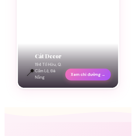
Cát Decor
194 Tố Hữu, Q.
📍
Cẩm Lệ, Đà
Xem chỉ đường →
Nẵng