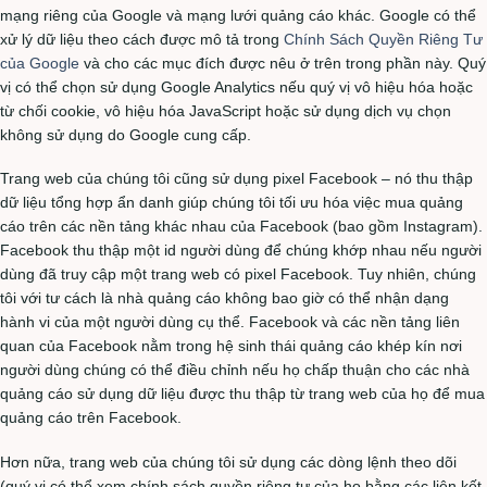
mạng riêng của Google và mạng lưới quảng cáo khác. Google có thể
xử lý dữ liệu theo cách được mô tả trong
Chính Sách Quyền Riêng Tư
của Google
và cho các mục đích được nêu ở trên trong phần này. Quý
vị có thể chọn sử dụng Google Analytics nếu quý vị vô hiệu hóa hoặc
từ chối cookie, vô hiệu hóa JavaScript hoặc sử dụng dịch vụ chọn
không sử dụng do Google cung cấp.
Trang web của chúng tôi cũng sử dụng pixel Facebook – nó thu thập
dữ liệu tổng hợp ẩn danh giúp chúng tôi tối ưu hóa việc mua quảng
cáo trên các nền tảng khác nhau của Facebook (bao gồm Instagram).
Facebook thu thập một id người dùng để chúng khớp nhau nếu người
dùng đã truy cập một trang web có pixel Facebook. Tuy nhiên, chúng
tôi với tư cách là nhà quảng cáo không bao giờ có thể nhận dạng
hành vi của một người dùng cụ thể. Facebook và các nền tảng liên
quan của Facebook nằm trong hệ sinh thái quảng cáo khép kín nơi
người dùng chúng có thể điều chỉnh nếu họ chấp thuận cho các nhà
quảng cáo sử dụng dữ liệu được thu thập từ trang web của họ để mua
quảng cáo trên Facebook.
Hơn nữa, trang web của chúng tôi sử dụng các dòng lệnh theo dõi
(quý vị có thể xem chính sách quyền riêng tư của họ bằng các liên kết