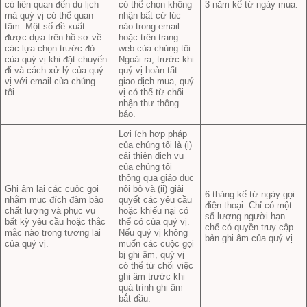
có liên quan đến du lịch
có thể chọn không
3 năm kể từ ngày mua.
mà quý vị có thể quan
nhận bất cứ lúc
tâm. Một số đề xuất
nào trong email
được dựa trên hồ sơ về
hoặc trên trang
các lựa chọn trước đó
web của chúng tôi.
của quý vị khi đặt chuyến
Ngoài ra, trước khi
đi và cách xử lý của quý
quý vị hoàn tất
vị với email của chúng
giao dịch mua, quý
tôi.
vị có thể từ chối
nhận thư thông
báo.
Lợi ích hợp pháp
của chúng tôi là (i)
cải thiện dịch vụ
của chúng tôi
thông qua giáo dục
Ghi âm lại các cuộc gọi
nội bộ và (ii) giải
6 tháng kể từ ngày gọi
nhằm mục đích đảm bảo
quyết các yêu cầu
điện thoại. Chỉ có một
chất lượng và phục vụ
hoặc khiếu nại có
số lượng người hạn
bất kỳ yêu cầu hoặc thắc
thể có của quý vị.
chế có quyền truy cập
mắc nào trong tương lai
Nếu quý vị không
bản ghi âm của quý vị.
của quý vị.
muốn các cuộc gọi
bị ghi âm, quý vị
có thể từ chối việc
ghi âm trước khi
quá trình ghi âm
bắt đầu.