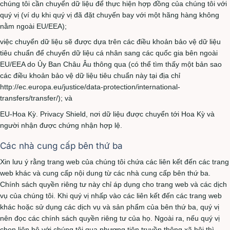
chúng tôi cần chuyển dữ liệu để thực hiện hợp đồng của chúng tôi với
quý vị (ví dụ khi quý vị đã đặt chuyến bay với một hãng hàng không
nằm ngoài EU/EEA);
việc chuyển dữ liệu sẽ được dựa trên các điều khoản bảo vệ dữ liệu
tiêu chuẩn để chuyển dữ liệu cá nhân sang các quốc gia bên ngoài
EU/EEA do Ủy Ban Châu Âu thông qua (có thể tìm thấy một bản sao
các điều khoản bảo vệ dữ liệu tiêu chuẩn này tại địa chỉ
http://ec.europa.eu/justice/data-protection/international-
transfers/transfer/); và
EU-Hoa Kỳ. Privacy Shield, nơi dữ liệu được chuyển tới Hoa Kỳ và
người nhận được chứng nhận hợp lệ.
Các nhà cung cấp bên thứ ba
Xin lưu ý rằng trang web của chúng tôi chứa các liên kết đến các trang
web khác và cung cấp nội dung từ các nhà cung cấp bên thứ ba.
Chính sách quyền riêng tư này chỉ áp dụng cho trang web và các dịch
vụ của chúng tôi. Khi quý vị nhấp vào các liên kết đến các trang web
khác hoặc sử dụng các dịch vụ và sản phẩm của bên thứ ba, quý vị
nên đọc các chính sách quyền riêng tư của họ. Ngoài ra, nếu quý vị
chọn liên hệ với chúng tôi qua phương tiện truyền thông xã hội thì