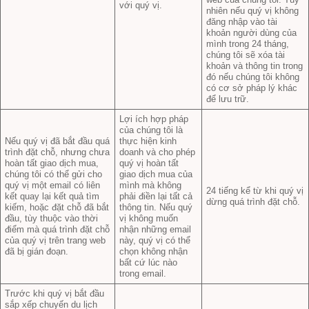
với quý vị.
nhiên nếu quý vị không
đăng nhập vào tài
khoản người dùng của
mình trong 24 tháng,
chúng tôi sẽ xóa tài
khoản và thông tin trong
đó nếu chúng tôi không
có cơ sở pháp lý khác
để lưu trữ.
Lợi ích hợp pháp
của chúng tôi là
Nếu quý vị đã bắt đầu quá
thực hiện kinh
trình đặt chỗ, nhưng chưa
doanh và cho phép
hoàn tất giao dịch mua,
quý vị hoàn tất
chúng tôi có thể gửi cho
giao dịch mua của
quý vị một email có liên
mình mà không
24 tiếng kể từ khi quý vị
kết quay lại kết quả tìm
phải điền lại tất cả
dừng quá trình đặt chỗ.
kiếm, hoặc đặt chỗ đã bắt
thông tin. Nếu quý
đầu, tùy thuộc vào thời
vị không muốn
điểm mà quá trình đặt chỗ
nhận những email
của quý vị trên trang web
này, quý vị có thể
đã bị gián đoạn.
chọn không nhận
bất cứ lúc nào
trong email.
Trước khi quý vị bắt đầu
sắp xếp chuyến du lịch