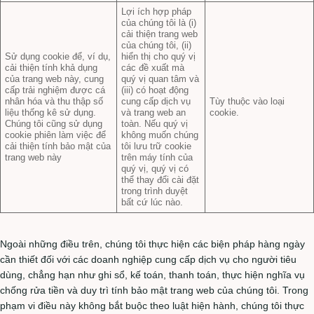
Lợi ích hợp pháp
của chúng tôi là (i)
cải thiện trang web
của chúng tôi, (ii)
Sử dụng cookie để, ví dụ,
hiển thị cho quý vị
cải thiện tính khả dụng
các đề xuất mà
của trang web này, cung
quý vị quan tâm và
cấp trải nghiệm được cá
(iii) có hoạt động
nhân hóa và thu thập số
cung cấp dịch vụ
Tùy thuộc vào loại
liệu thống kê sử dụng.
và trang web an
cookie.
Chúng tôi cũng sử dụng
toàn. Nếu quý vị
cookie phiên làm việc để
không muốn chúng
cải thiện tính bảo mật của
tôi lưu trữ cookie
trang web này
trên máy tính của
quý vị, quý vị có
thể thay đổi cài đặt
trong trình duyệt
bất cứ lúc nào.
Ngoài những điều trên, chúng tôi thực hiện các biện pháp hàng ngày
cần thiết đối với các doanh nghiệp cung cấp dịch vụ cho người tiêu
dùng, chẳng hạn như ghi sổ, kế toán, thanh toán, thực hiện nghĩa vụ
chống rửa tiền và duy trì tính bảo mật trang web của chúng tôi. Trong
phạm vi điều này không bắt buộc theo luật hiện hành, chúng tôi thực