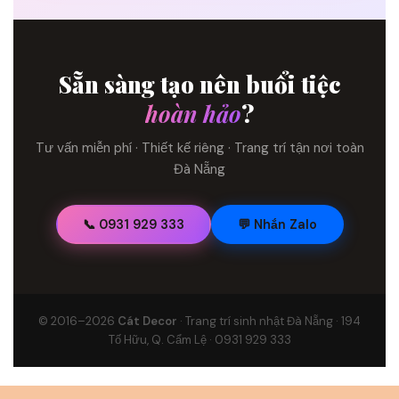
Sẵn sàng tạo nên buổi tiệc
hoàn hảo
?
Tư vấn miễn phí · Thiết kế riêng · Trang trí tận nơi toàn
Đà Nẵng
📞 0931 929 333
💬 Nhắn Zalo
© 2016–2026
Cát Decor
· Trang trí sinh nhật Đà Nẵng · 194
Tố Hữu, Q. Cẩm Lệ · 0931 929 333