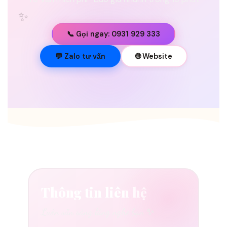
✨
📞 Gọi ngay: 0931 929 333
💐
💬 Zalo tư vấn
🌐 Website
Thông tin liên hệ
Luôn sẵn sàng lắng nghe bạn ✨