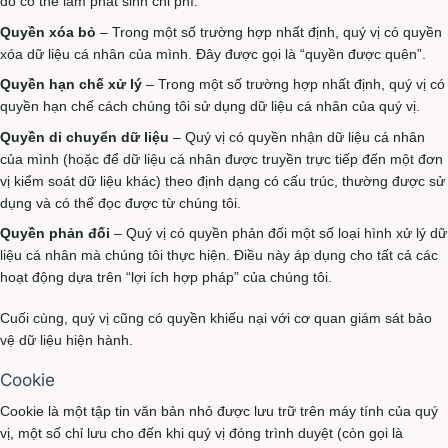
đó có thể làm phát sinh chi phí.
Quyền xóa bỏ
– Trong một số trường hợp nhất định, quý vị có quyền
xóa dữ liệu cá nhân của mình. Đây được gọi là “quyền được quên”.
Quyền hạn chế xử lý
– Trong một số trường hợp nhất định, quý vị có
quyền hạn chế cách chúng tôi sử dụng dữ liệu cá nhân của quý vị.
Quyền di chuyển dữ liệu
– Quý vị có quyền nhận dữ liệu cá nhân
của mình (hoặc để dữ liệu cá nhân được truyền trực tiếp đến một đơn
vị kiểm soát dữ liệu khác) theo định dạng có cấu trúc, thường được sử
dụng và có thể đọc được từ chúng tôi.
Quyền phản đối
– Quý vị có quyền phản đối một số loại hình xử lý dữ
liệu cá nhân mà chúng tôi thực hiện. Điều này áp dụng cho tất cả các
hoạt động dựa trên “lợi ích hợp pháp” của chúng tôi.
Cuối cùng, quý vị cũng có quyền khiếu nại với cơ quan giám sát bảo
vệ dữ liệu hiện hành.
Cookie
Cookie là một tập tin văn bản nhỏ được lưu trữ trên máy tính của quý
vị, một số chỉ lưu cho đến khi quý vị đóng trình duyệt (còn gọi là