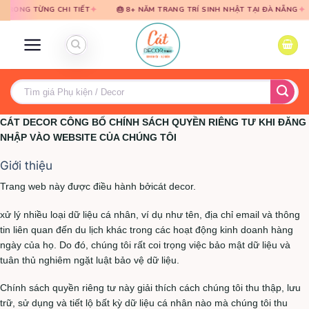
Bỏ
Bỏ
✦
✦
G CHI TIẾT
🎂 8+ NĂM TRANG TRÍ SINH NHẬT TẠI ĐÀ NẴNG
🎈 TƯ V
qua
qua
nội
nội
dung
dung
Tìm
kiếm:
CÁT DECOR CÔNG BỐ CHÍNH SÁCH QUYỀN RIÊNG TƯ KHI ĐĂNG
NHẬP VÀO WEBSITE CỦA CHÚNG TÔI
Giới thiệu
Trang web này được điều hành bởicát decor.
xử lý nhiều loại dữ liệu cá nhân, ví dụ như tên, địa chỉ email và thông
tin liên quan đến du lịch khác trong các hoạt động kinh doanh hàng
ngày của họ. Do đó, chúng tôi rất coi trọng việc bảo mật dữ liệu và
tuân thủ nghiêm ngặt luật bảo vệ dữ liệu.
Chính sách quyền riêng tư này giải thích cách chúng tôi thu thập, lưu
trữ, sử dụng và tiết lộ bất kỳ dữ liệu cá nhân nào mà chúng tôi thu