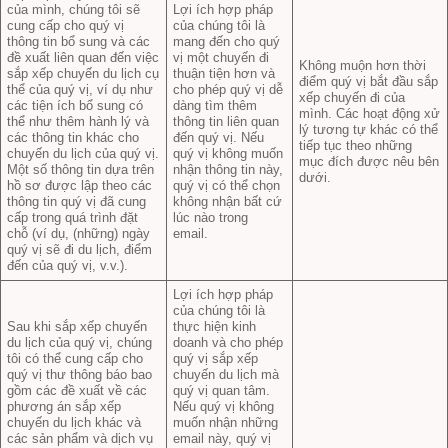
của mình, chúng tôi sẽ
Lợi ích hợp pháp
cung cấp cho quý vị
của chúng tôi là
thông tin bổ sung và các
mang đến cho quý
đề xuất liên quan đến việc
vị một chuyến đi
Không muộn hơn thời
sắp xếp chuyến du lịch cụ
thuận tiện hơn và
điểm quý vị bắt đầu sắp
thể của quý vị, ví dụ như
cho phép quý vị dễ
xếp chuyến đi của
các tiện ích bổ sung có
dàng tìm thêm
mình. Các hoạt động xử
thể như thêm hành lý và
thông tin liên quan
lý tương tự khác có thể
các thông tin khác cho
đến quý vị. Nếu
tiếp tục theo những
chuyến du lịch của quý vị.
quý vị không muốn
mục đích được nêu bên
Một số thông tin dựa trên
nhận thông tin này,
dưới.
hồ sơ được lập theo các
quý vị có thể chọn
thông tin quý vị đã cung
không nhận bất cứ
cấp trong quá trình đặt
lúc nào trong
chỗ (ví dụ, (những) ngày
email.
quý vị sẽ đi du lịch, điểm
đến của quý vị, v.v.).
Lợi ích hợp pháp
của chúng tôi là
Sau khi sắp xếp chuyến
thực hiện kinh
du lịch của quý vị, chúng
doanh và cho phép
tôi có thể cung cấp cho
quý vị sắp xếp
quý vị thư thông báo bao
chuyến du lịch mà
gồm các đề xuất về các
quý vị quan tâm.
phương án sắp xếp
Nếu quý vị không
chuyến du lịch khác và
muốn nhận những
các sản phẩm và dịch vụ
email này, quý vị