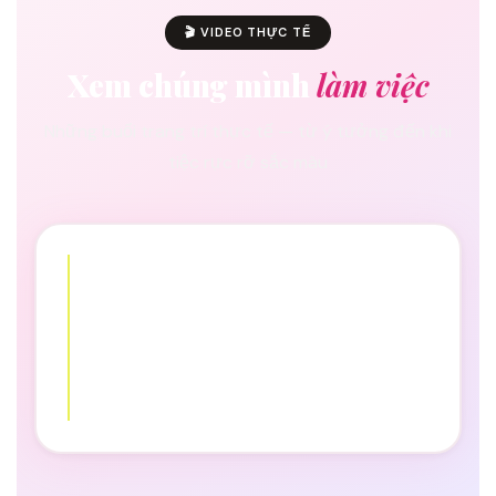
🎬 VIDEO THỰC TẾ
Xem chúng mình
làm việc
Những buổi trang trí thực tế — từ ý tưởng đến khi
tiệc rực rỡ sắc màu