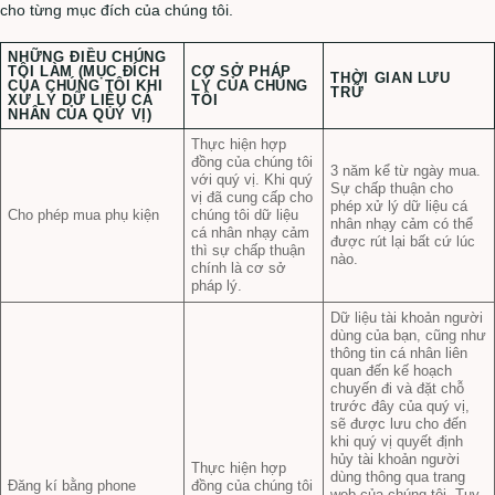
cho từng mục đích của chúng tôi.
NHỮNG ĐIỀU CHÚNG
TÔI LÀM (MỤC ĐÍCH
CƠ SỞ PHÁP
THỜI GIAN LƯU
CỦA CHÚNG TÔI KHI
LÝ CỦA CHÚNG
TRỮ
XỬ LÝ DỮ LIỆU CÁ
TÔI
NHÂN CỦA QUÝ VỊ)
Thực hiện hợp
đồng của chúng tôi
3 năm kể từ ngày mua.
với quý vị. Khi quý
Sự chấp thuận cho
vị đã cung cấp cho
phép xử lý dữ liệu cá
Cho phép mua phụ kiện
chúng tôi dữ liệu
nhân nhạy cảm có thể
cá nhân nhạy cảm
được rút lại bất cứ lúc
thì sự chấp thuận
nào.
chính là cơ sở
pháp lý.
Dữ liệu tài khoản người
dùng của bạn, cũng như
thông tin cá nhân liên
quan đến kế hoạch
chuyến đi và đặt chỗ
trước đây của quý vị,
sẽ được lưu cho đến
khi quý vị quyết định
hủy tài khoản người
Thực hiện hợp
dùng thông qua trang
Đăng kí bằng phone
đồng của chúng tôi
web của chúng tôi. Tuy