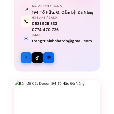
ĐỊA CHỈ CỬA HÀNG
📍
194 Tố Hữu, Q. Cẩm Lệ, Đà Nẵng
HOTLINE / ZALO
📞
0931 929 333
0774 470 726
EMAIL
✉️
trangtrisinhnhatdn@gmail.com
f
💬