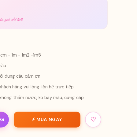
o giá chi tiết
0cm - 1m - 1m2 -1m5
cầu
 nội dung câu cảm ơn
hách hàng vui lòng liên hệ trực tiếp
x, không thấm nước, ko bay màu, cứng cáp
♡
NG
⚡ MUA NGAY