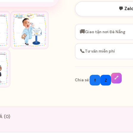
💬 Zal
🚚
Giao tận nơi Đà Nẵng
📞
Tư vấn miễn phí
🔗
f
Z
Chia sẻ:
Á (0)