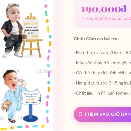
190,000
₫
✨ Liên hệ để được tư vấn và bá
Chibi Cám ơn bé trai
Kích thước : cao 70cm - 8
Màu sắc thay đổi theo yêu 
Có thể thay đổi hình chibi,
Hàng đạt trước 3 -5 ngày, k
Chất liệu : in PP cán fome
🛒 THÊM VÀO GIỎ HÀ