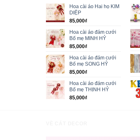
Hoa cài áo Hai họ KIM
DIỆP
85,000
₫
Hoa cài áo đám cưới
Bố mẹ MINH HỶ
85,000
₫
Hoa cài áo đám cưới
Bố mẹ SONG HỶ
85,000
₫
Hoa cài áo đám cưới
Bố mẹ THỊNH HỶ
85,000
₫
VỀ CÁT DECOR