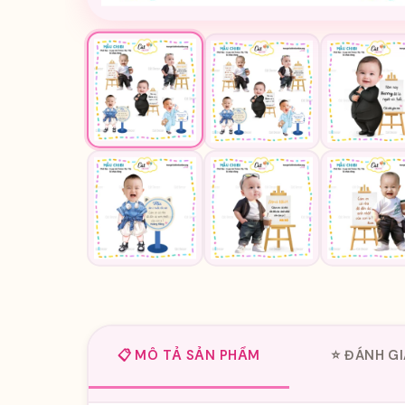
📋 MÔ TẢ SẢN PHẨM
⭐ ĐÁNH GI