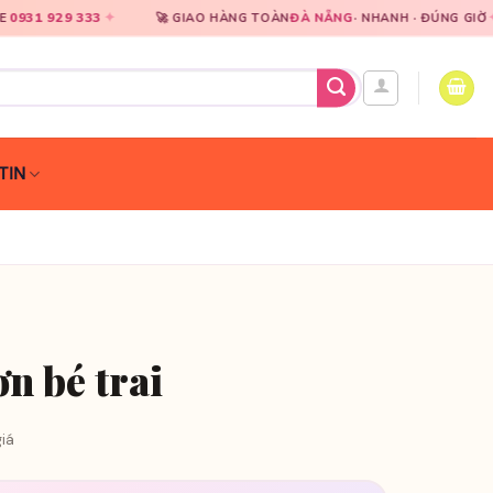
3
✦
✦
🚀 GIAO HÀNG TOÀN
ĐÀ NẴNG
· NHANH · ĐÚNG GIỜ
🎀
CHUY
TIN
n bé trai
iá