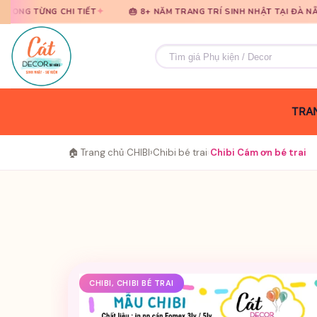
Bỏ
Bỏ
✦
✦
HI TIẾT
🎂 8+ NĂM TRANG TRÍ SINH NHẬT TẠI ĐÀ NẴNG
🎈 
qua
qua
nội
nội
Tìm
dung
dung
kiếm:
TRAN
🏠 Trang chủ
›
CHIBI
›
Chibi bé trai
›
Chibi Cám ơn bé trai
CHIBI, CHIBI BÉ TRAI