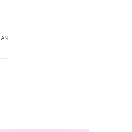
n
 AN
0₫.