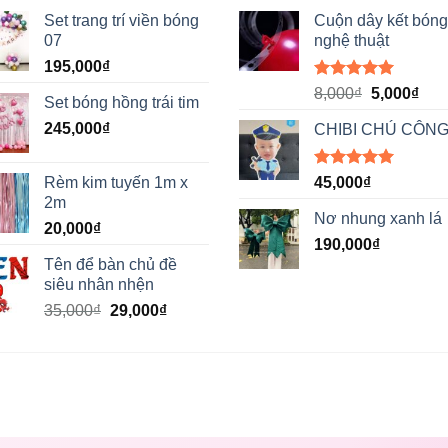
Set trang trí viền bóng
Cuộn dây kết bóng
07
nghệ thuật
195,000
₫
Được xếp
Giá
Giá
8,000
₫
5,000
₫
Set bóng hồng trái tim
hạng
5.00
gốc
hiệ
5 sao
245,000
₫
CHIBI CHÚ CÔNG
là:
tại
8,000₫.
là:
5,00
Được xếp
Rèm kim tuyến 1m x
45,000
₫
hạng
5.00
2m
5 sao
Nơ nhung xanh lá
20,000
₫
190,000
₫
Tên để bàn chủ đề
siêu nhân nhện
Giá
Giá
35,000
₫
29,000
₫
gốc
hiện
là:
tại
35,000₫.
là:
29,000₫.