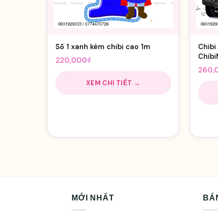
Số 1 xanh kèm chibi cao 1m
Chibi
Chib
220,000
₫
260,
XEM CHI TIẾT →
MỚI NHẤT
BÁ