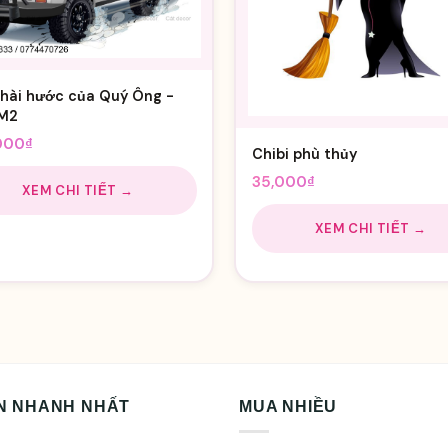
 hài hước của Quý Ông -
iM2
000
₫
Chibi phù thủy
35,000
₫
XEM CHI TIẾT →
XEM CHI TIẾT →
N NHANH NHẤT
MUA NHIỀU