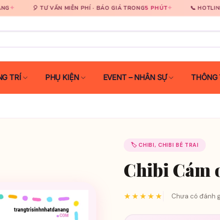
✦
0931 929 33
TƯ VẤN MIỄN PHÍ · BÁO GIÁ TRONG
5 PHÚT
📞 HOTLINE
G TRÍ
PHỤ KIỆN
EVENT – NHÂN SỰ
THÔNG 
🏷️ CHIBI, CHIBI BÉ TRAI
Chibi Cám ơ
★★★★★
Chưa có đánh g