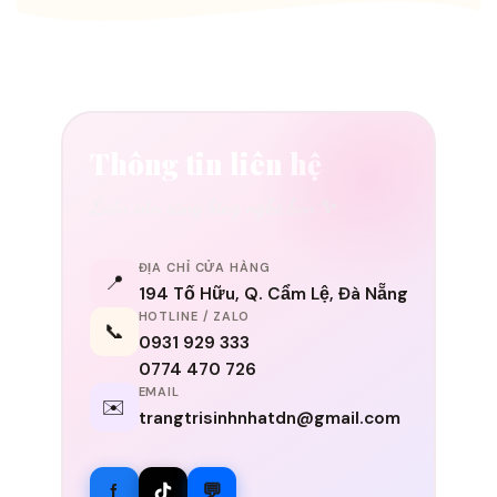
Thông tin liên hệ
Luôn sẵn sàng lắng nghe bạn ✨
ĐỊA CHỈ CỬA HÀNG
📍
194 Tố Hữu, Q. Cẩm Lệ, Đà Nẵng
HOTLINE / ZALO
📞
0931 929 333
0774 470 726
EMAIL
✉️
trangtrisinhnhatdn@gmail.com
f
💬