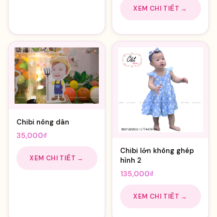
là:
tại
XEM CHI TIẾT →
40,000₫.
là:
35,000₫
Chibi nông dân
35,000
₫
Chibi lớn không ghép
XEM CHI TIẾT →
hình 2
135,000
₫
XEM CHI TIẾT →