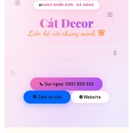
🌸
ĐANG NHẬN ĐƠN · ĐÀ NẴNG
🎀
Cát Decor
Liên hệ với chúng mình 🌸
Dịch vụ trang trí trọn gói · Phụ kiện sinh nhật, cưới
🌷
hỏi
Tư vấn miễn phí · Báo giá nhanh trong 15 phút
✨
📞 Gọi ngay: 0931 929 333
💐
💬 Zalo tư vấn
🌐 Website