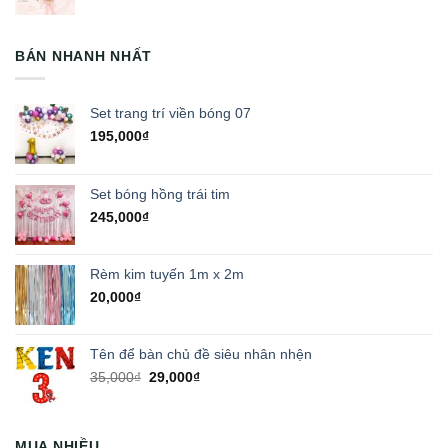
BÁN NHANH NHẤT
Set trang trí viền bóng 07
195,000
₫
Set bóng hồng trái tim
245,000
₫
Rèm kim tuyến 1m x 2m
20,000
₫
Tên để bàn chủ đề siêu nhân nhện
Giá
Giá
35,000
₫
29,000
₫
gốc
hiện
là:
tại
35,000₫.
là:
MUA NHIỀU
29,000₫.