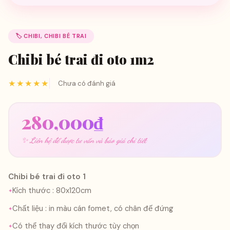
🏷️ CHIBI, CHIBI BÉ TRAI
Chibi bé trai đi oto 1m2
★★★★★
Chưa có đánh giá
280,000
₫
✨ Liên hệ để được tư vấn và báo giá chi tiết
Chibi bé trai đi oto 1
Kích thước : 80x120cm
Chất liệu : in màu cán fomet, có chân đế đứng
Có thể thay đổi kích thước tùy chọn