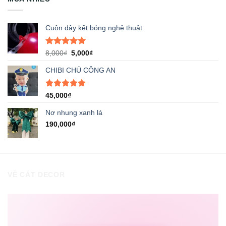
Cuộn dây kết bóng nghệ thuật
Được xếp
Giá
Giá
8,000
₫
5,000
₫
hạng
5.00
gốc
hiện
5 sao
CHIBI CHÚ CÔNG AN
là:
tại
8,000₫.
là:
5,000₫.
Được xếp
45,000
₫
hạng
5.00
5 sao
Nơ nhung xanh lá
190,000
₫
VỀ CÁT DECOR