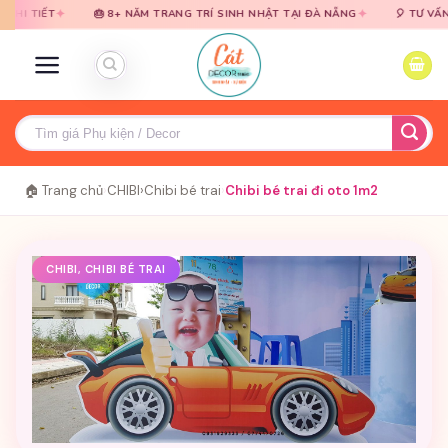
Bỏ
Bỏ
✦
✦
T
🎂 8+ NĂM TRANG TRÍ SINH NHẬT TẠI ĐÀ NẴNG
🎈 TƯ VẤN MIỄN PH
qua
qua
nội
nội
dung
dung
Tìm
kiếm:
🏠 Trang chủ
›
CHIBI
›
Chibi bé trai
›
Chibi bé trai đi oto 1m2
CHIBI, CHIBI BÉ TRAI