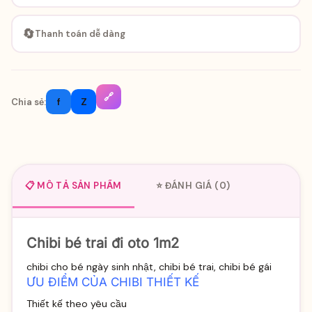
🔄
Thanh toán dễ dàng
🔗
f
Z
Chia sẻ:
📋 MÔ TẢ SẢN PHẨM
⭐ ĐÁNH GIÁ (0)
Chibi bé trai đi oto 1m2
chibi cho bé ngày sinh nhật, chibi bé trai, chibi bé gái
ƯU ĐIỂM CỦA CHIBI THIẾT KẾ
Thiết kế theo yêu cầu