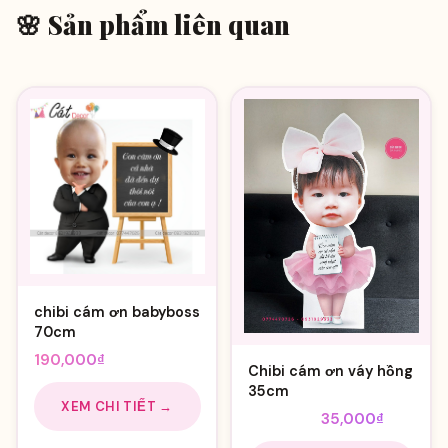
🌸 Sản phẩm liên quan
chibi cám ơn babyboss
70cm
190,000
₫
Chibi cám ơn váy hồng
35cm
XEM CHI TIẾT →
Giá
Giá
40,000
₫
35,000
₫
gốc
hiện