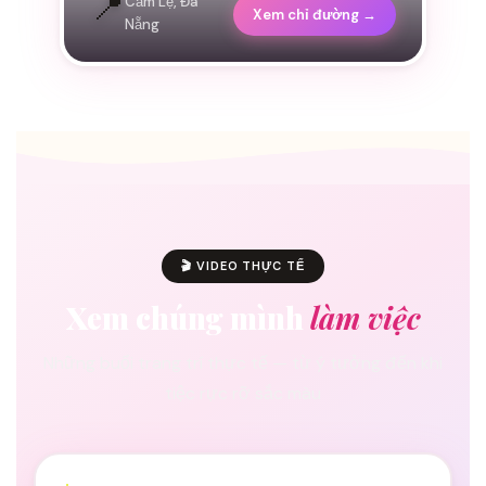
📍
Cẩm Lệ, Đà
Xem chỉ đường →
Nẵng
🎬 VIDEO THỰC TẾ
Xem chúng mình
làm việc
Những buổi trang trí thực tế — từ ý tưởng đến khi
tiệc rực rỡ sắc màu