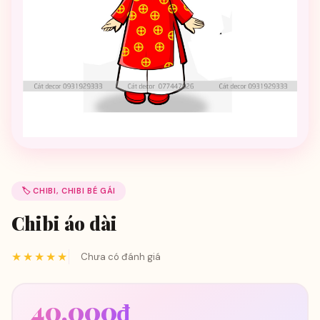
🏷️ CHIBI, CHIBI BÉ GÁI
Chibi áo dài
★★★★★
Chưa có đánh giá
40,000
₫