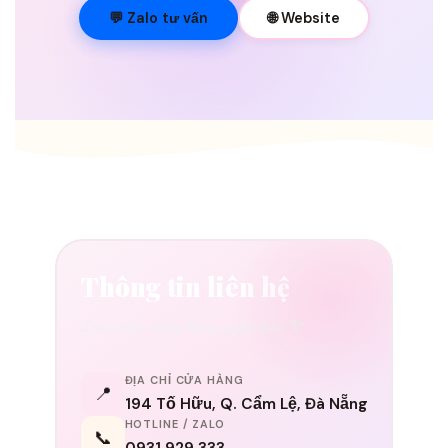
💐
💬 Zalo tư vấn
🌐 Website
Thông tin liên hệ
Luôn sẵn sàng lắng nghe bạn ✨
ĐỊA CHỈ CỬA HÀNG
📍
194 Tố Hữu, Q. Cẩm Lệ, Đà Nẵng
HOTLINE / ZALO
📞