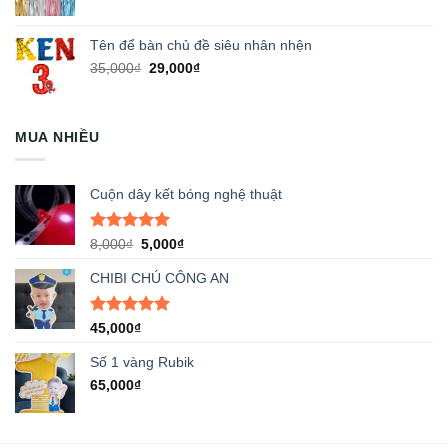
Tên để bàn chủ đề siêu nhân nhện
Giá
Giá
35,000
₫
29,000
₫
gốc
hiện
là:
tại
35,000₫.
là:
MUA NHIỀU
29,000₫.
Cuộn dây kết bóng nghệ thuật
Được xếp
Giá
Giá
8,000
₫
5,000
₫
hạng
5.00
gốc
hiện
5 sao
CHIBI CHÚ CÔNG AN
là:
tại
8,000₫.
là:
5,000₫.
Được xếp
45,000
₫
hạng
5.00
5 sao
Số 1 vàng Rubik
65,000
₫