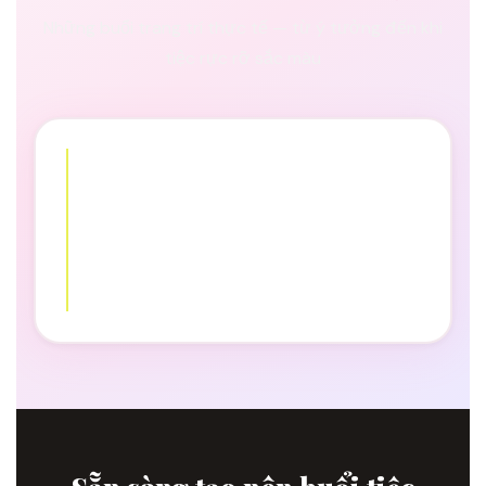
Những buổi trang trí thực tế — từ ý tưởng đến khi
tiệc rực rỡ sắc màu