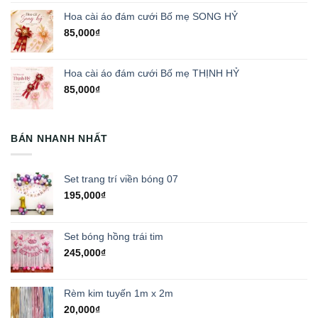
Hoa cài áo đám cưới Bố mẹ SONG HỶ
85,000
₫
Hoa cài áo đám cưới Bố mẹ THỊNH HỶ
85,000
₫
BÁN NHANH NHẤT
Set trang trí viền bóng 07
195,000
₫
Set bóng hồng trái tim
245,000
₫
Rèm kim tuyến 1m x 2m
20,000
₫