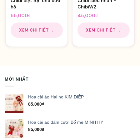
Chibi biệt đội chó cứu
Chibi siêu nhân -
hộ
ChibiW2
55,000
₫
45,000
₫
XEM CHI TIẾT →
XEM CHI TIẾT →
MỚI NHẤT
Hoa cài áo Hai họ KIM DIỆP
85,000
₫
Hoa cài áo đám cưới Bố mẹ MINH HỶ
85,000
₫