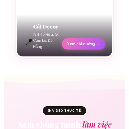
Cát Decor
194 Tố Hữu, Q.
📍
Cẩm Lệ, Đà
Xem chỉ đường →
Nẵng
🎬 VIDEO THỰC TẾ
Xem chúng mình
làm việc