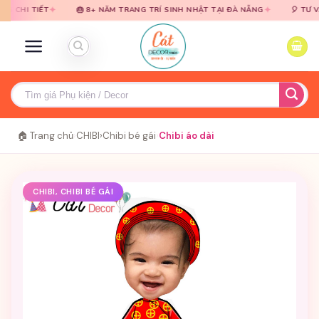
Bỏ
Bỏ
✦
✦
IẾT
🎂 8+ NĂM TRANG TRÍ SINH NHẬT TẠI ĐÀ NẴNG
🎈 TƯ VẤN MIỄN
qua
qua
nội
nội
dung
dung
Tìm
kiếm:
🏠 Trang chủ
›
CHIBI
›
Chibi bé gái
›
Chibi áo dài
CHIBI, CHIBI BÉ GÁI