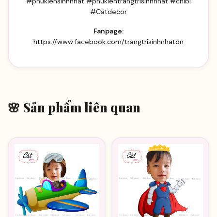
#phukiensinhnhat #phukientrangtrisinhnhat #chibi
#Cátdecor
Fanpage:
https://www.facebook.com/trangtrisinhnhatdn
🌸 Sản phẩm liên quan