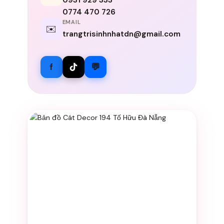
0931 929 333
0774 470 726
EMAIL
✉️
trangtrisinhnhatdn@gmail.com
f
💬