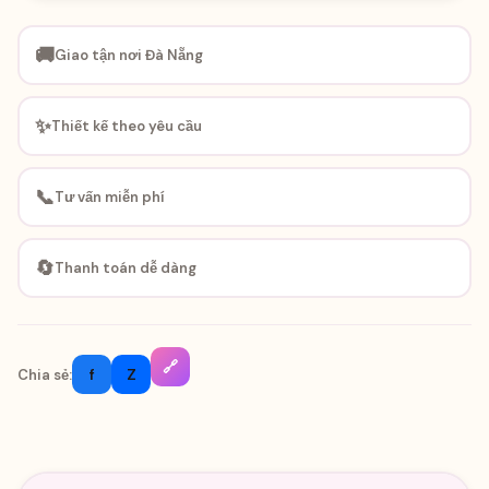
🚚
Giao tận nơi Đà Nẵng
✨
Thiết kế theo yêu cầu
📞
Tư vấn miễn phí
🔄
Thanh toán dễ dàng
🔗
f
Z
Chia sẻ: