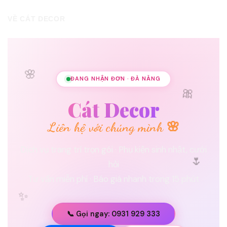
VỀ CÁT DECOR
🌸
ĐANG NHẬN ĐƠN · ĐÀ NẴNG
🎀
Cát Decor
Liên hệ với chúng mình 🌸
Dịch vụ trang trí trọn gói · Phụ kiện sinh nhật, cưới
🌷
hỏi
Tư vấn miễn phí · Báo giá nhanh trong 15 phút
✨
📞 Gọi ngay: 0931 929 333