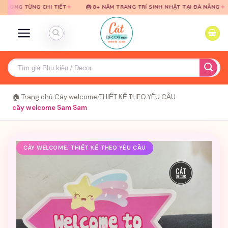
Bỏ
Bỏ
✦
✦
NG CHI TIẾT
🎂 8+ NĂM TRANG TRÍ SINH NHẬT TẠI ĐÀ NẴNG
🎈 TƯ 
qua
qua
nội
nội
dung
dung
Tìm
kiếm:
🏠 Trang chủ
›
Cây welcome
›
THIẾT KẾ THEO YÊU CẦU
›
cây welcome Sam Sam
CÂY WELCOME, THIẾT KẾ THEO YÊU CẦU