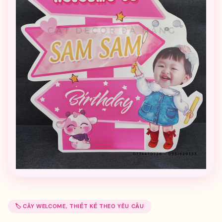
🏷️ CÂY WELCOME, THIẾT KẾ THEO YÊU CẦU