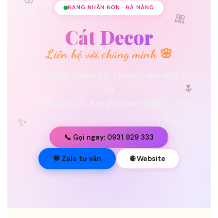
🌸
ĐANG NHẬN ĐƠN · ĐÀ NẴNG
🎀
Cát Decor
Liên hệ với chúng mình 🌸
Dịch vụ trang trí trọn gói · Phụ kiện sinh nhật, cưới
🌷
hỏi
Tư vấn miễn phí · Báo giá nhanh trong 15 phút
✨
📞 Gọi ngay: 0931 929 333
💐
💬 Zalo tư vấn
🌐 Website