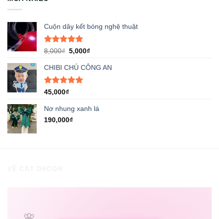
Cuộn dây kết bóng nghệ thuật
Được xếp
Giá
Giá
8,000
₫
5,000
₫
hạng
5.00
gốc
hiện
5 sao
CHIBI CHÚ CÔNG AN
là:
tại
8,000₫.
là:
5,000₫.
Được xếp
45,000
₫
hạng
5.00
5 sao
Nơ nhung xanh lá
190,000
₫
VỀ CÁT DECOR