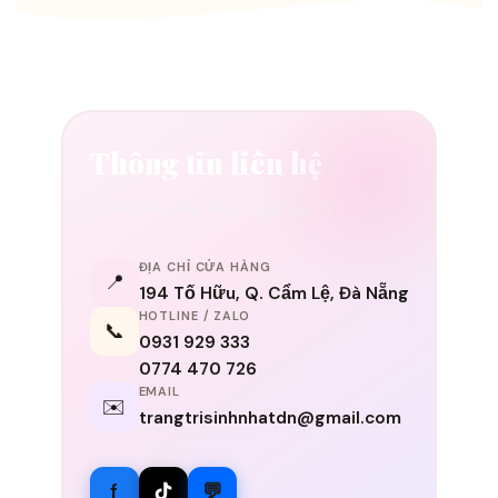
Thông tin liên hệ
Luôn sẵn sàng lắng nghe bạn ✨
ĐỊA CHỈ CỬA HÀNG
📍
194 Tố Hữu, Q. Cẩm Lệ, Đà Nẵng
HOTLINE / ZALO
📞
0931 929 333
0774 470 726
EMAIL
✉️
trangtrisinhnhatdn@gmail.com
f
💬