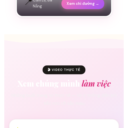
📍
Cẩm Lệ, Đà
Xem chỉ đường →
Nẵng
🎬 VIDEO THỰC TẾ
Xem chúng mình
làm việc
Những buổi trang trí thực tế — từ ý tưởng đến khi
tiệc rực rỡ sắc màu