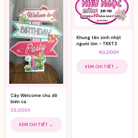
Khung tên sinh nhật
người lớn - TKKT3
Giá
Giá
110,000
₫
60,000
₫
gốc
hiện
là:
tại
XEM CHI TIẾT →
110,000₫.
là:
60,000₫
Cây Welcome chủ đề
biển cả
55,000
₫
XEM CHI TIẾT →