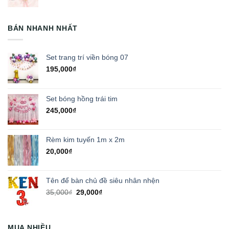
BÁN NHANH NHẤT
Set trang trí viền bóng 07
195,000
₫
Set bóng hồng trái tim
245,000
₫
Rèm kim tuyến 1m x 2m
20,000
₫
Tên để bàn chủ đề siêu nhân nhện
Giá
Giá
35,000
₫
29,000
₫
gốc
hiện
là:
tại
35,000₫.
là:
MUA NHIỀU
29,000₫.