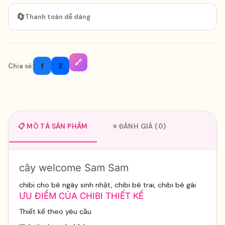
🔄
Thanh toán dễ dàng
🔗
f
Z
Chia sẻ:
📋 MÔ TẢ SẢN PHẨM
⭐ ĐÁNH GIÁ (0)
cây welcome Sam Sam
chibi cho bé ngày sinh nhật, chibi bé trai, chibi bé gái
ƯU ĐIỂM CỦA CHIBI THIẾT KẾ
Thiết kế theo yêu cầu