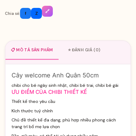
🔗
f
Z
Chia sẻ:
📋 MÔ TẢ SẢN PHẨM
⭐ ĐÁNH GIÁ (0)
Cây welcome Anh Quân 50cm
chibi cho bé ngày sinh nhật, chibi bé trai, chibi bé gái
ƯU ĐIỂM CỦA CHIBI THIẾT KẾ
Thiết kế theo yêu cầu
Kích thước tuỳ chỉnh
Chủ đề thiết kế đa dạng, phù hợp nhiều phong cách
trang trí bố mẹ lựa chọn
Bền, giữ màu, có thể tái sử dụng nhiều năm