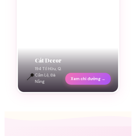
Cát Decor
194 Tố Hữu, Q.
📍
Cẩm Lệ, Đà
Xem chỉ đường →
Nẵng