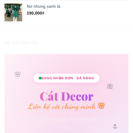
hạng
5.00
5 sao
Nơ nhung xanh lá
190,000
₫
VỀ CÁT DECOR
🌸
ĐANG NHẬN ĐƠN · ĐÀ NẴNG
🎀
Cát Decor
Liên hệ với chúng mình 🌸
Dịch vụ trang trí trọn gói · Phụ kiện sinh nhật, cưới
🌷
hỏi