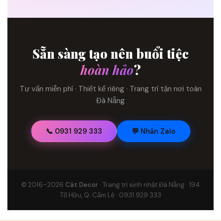
Sẵn sàng tạo nên buổi tiệc
hoàn hảo
?
Tư vấn miễn phí · Thiết kế riêng · Trang trí tận nơi toàn
Đà Nẵng
📞 0931 929 333
💬 Nhắn Zalo
© 2016–2026
Cát Decor
· Trang trí sinh nhật Đà Nẵng · 194
Tố Hữu, Q. Cẩm Lệ · 0931 929 333