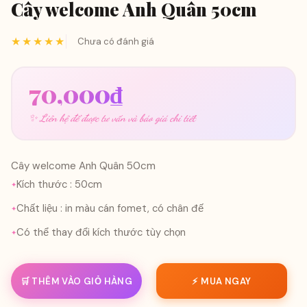
Cây welcome Anh Quân 50cm
★★★★★
Chưa có đánh giá
70,000
₫
✨ Liên hệ để được tư vấn và báo giá chi tiết
Cây welcome Anh Quân 50cm
Kích thước : 50cm
Chất liệu : in màu cán fomet, có chân đế
Có thể thay đổi kích thước tùy chọn
🛒 THÊM VÀO GIỎ HÀNG
⚡ MUA NGAY