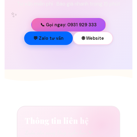
Tư vấn miễn phí · Báo giá nhanh trong 15 phút
✨
📞 Gọi ngay: 0931 929 333
💐
💬 Zalo tư vấn
🌐 Website
Thông tin liên hệ
Luôn sẵn sàng lắng nghe bạn ✨