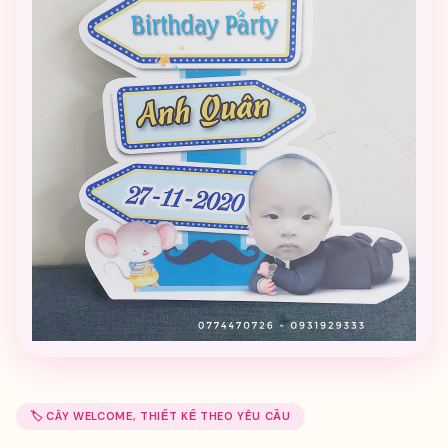
🏷️ CÂY WELCOME, THIẾT KẾ THEO YÊU CẦU