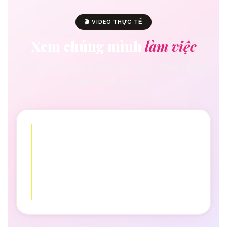
🎬 VIDEO THỰC TẾ
Xem chúng mình
làm việc
Những buổi trang trí thực tế — từ ý tưởng đến khi
tiệc rực rỡ sắc màu