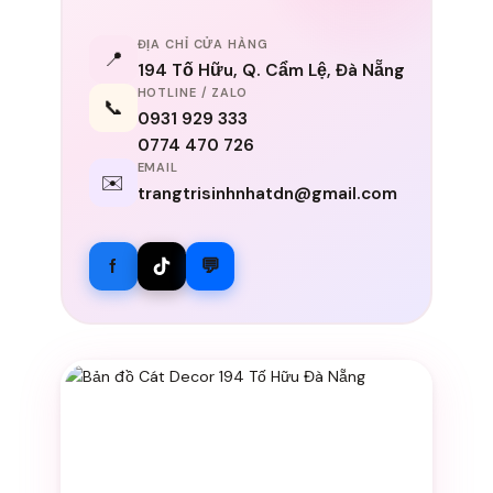
ĐỊA CHỈ CỬA HÀNG
📍
194 Tố Hữu, Q. Cẩm Lệ, Đà Nẵng
HOTLINE / ZALO
📞
0931 929 333
0774 470 726
EMAIL
✉️
trangtrisinhnhatdn@gmail.com
f
💬