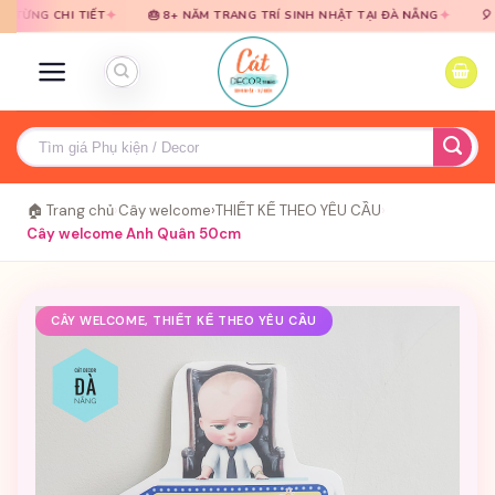
Bỏ
Bỏ
✦
✦
I TIẾT
🎂 8+ NĂM TRANG TRÍ SINH NHẬT TẠI ĐÀ NẴNG
🎈 TƯ VẤN M
qua
qua
nội
nội
dung
dung
Tìm
kiếm:
🏠 Trang chủ
›
Cây welcome
›
THIẾT KẾ THEO YÊU CẦU
›
Cây welcome Anh Quân 50cm
CÂY WELCOME, THIẾT KẾ THEO YÊU CẦU