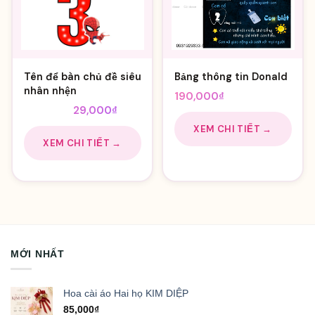
Tên để bàn chủ đề siêu
Bảng thông tin Donald
nhân nhện
190,000
₫
Giá
Giá
35,000
₫
29,000
₫
gốc
hiện
XEM CHI TIẾT →
là:
tại
XEM CHI TIẾT →
35,000₫.
là:
29,000₫.
MỚI NHẤT
Hoa cài áo Hai họ KIM DIỆP
85,000
₫