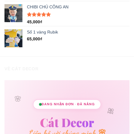
hạng
5.00
gốc
hiện
5 sao
CHIBI CHÚ CÔNG AN
là:
tại
8,000₫.
là:
5,000₫.
Được xếp
45,000
₫
hạng
5.00
5 sao
Số 1 vàng Rubik
65,000
₫
VỀ CÁT DECOR
🌸
ĐANG NHẬN ĐƠN · ĐÀ NẴNG
🎀
Cát Decor
Liên hệ với chúng mình 🌸