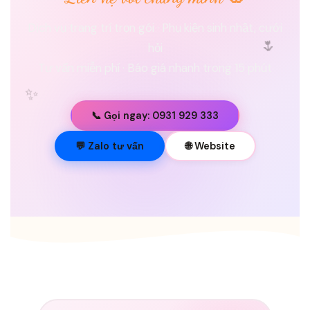
Dịch vụ trang trí trọn gói · Phụ kiện sinh nhật, cưới
🌷
hỏi
Tư vấn miễn phí · Báo giá nhanh trong 15 phút
✨
📞 Gọi ngay: 0931 929 333
💐
💬 Zalo tư vấn
🌐 Website