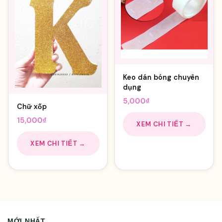
Keo dán bóng chuyên
dụng
5,000
₫
Chữ xốp
15,000
₫
XEM CHI TIẾT →
XEM CHI TIẾT →
MỚI NHẤT