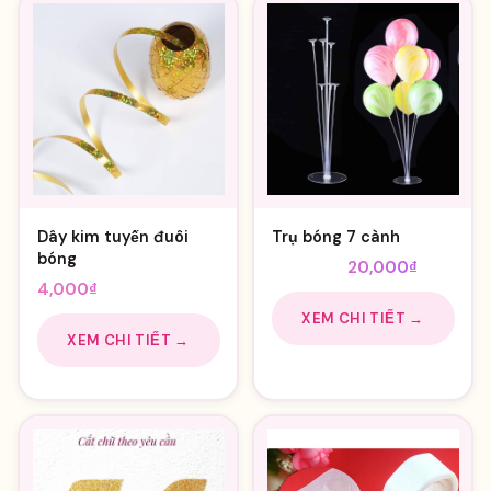
Dây kim tuyến đuôi
Trụ bóng 7 cành
bóng
Giá
Giá
28,000
₫
20,000
₫
4,000
₫
gốc
hiện
là:
tại
XEM CHI TIẾT →
XEM CHI TIẾT →
28,000₫.
là:
20,000₫.