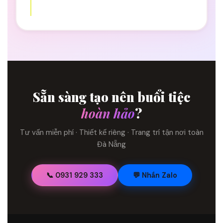
Sẵn sàng tạo nên buổi tiệc
hoàn hảo
?
Tư vấn miễn phí · Thiết kế riêng · Trang trí tận nơi toàn
Đà Nẵng
📞 0931 929 333
💬 Nhắn Zalo