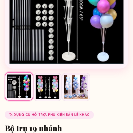
🏷️ DỤNG CỤ HỖ TRỢ, PHỤ KIỆN BÁN LẺ KHÁC
Bộ trụ 19 nhánh