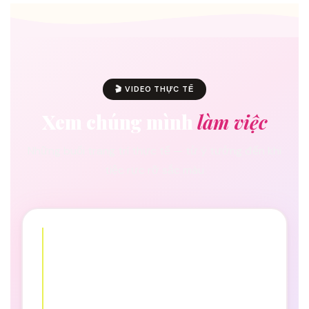
🎬 VIDEO THỰC TẾ
Xem chúng mình
làm việc
Những buổi trang trí thực tế — từ ý tưởng đến khi
tiệc rực rỡ sắc màu