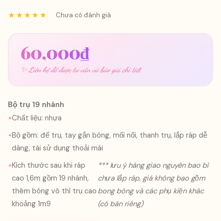
★★★★★
Chưa có đánh giá
60,000
₫
✨ Liên hệ để được tư vấn và báo giá chi tiết
Bộ trụ 19 nhánh
Chất liệu: nhựa
Bộ gồm: đế trụ, tay gắn bóng, mối nối, thanh trụ, lắp ráp dễ
dàng, tái sử dụng thoải mái
Kích thước sau khi ráp
*** lưu ý hàng giao nguyên bao bì
cao 1,6m gồm 19 nhánh,
chưa lắp ráp, giá không bao gồm
thêm bóng vô thì trụ cao
bong bóng và các phụ kiện khác
khoảng 1m9
(có bán riêng)