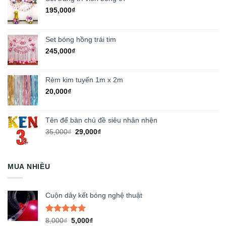
195,000
₫
Set bóng hồng trái tim
245,000
₫
Rèm kim tuyến 1m x 2m
20,000
₫
Tên để bàn chủ đề siêu nhân nhện
Giá
Giá
35,000
₫
29,000
₫
gốc
hiện
là:
tại
35,000₫.
là:
MUA NHIỀU
29,000₫.
Cuộn dây kết bóng nghệ thuật
Được xếp
Giá
Giá
8,000
₫
5,000
₫