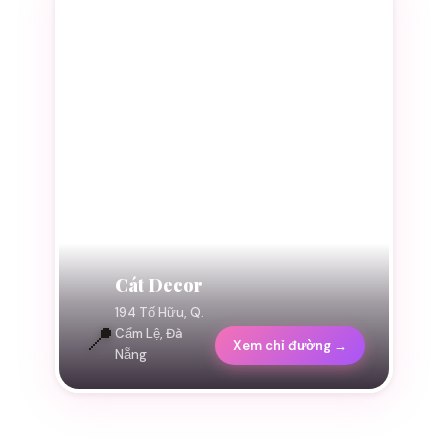
Cát Decor
194 Tố Hữu, Q.
📍
Cẩm Lệ, Đà
Xem chỉ đường →
Nẵng