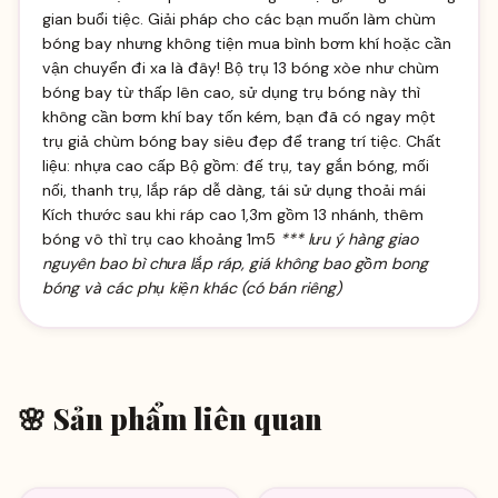
gian buổi tiệc. Giải pháp cho các bạn muốn làm chùm
bóng bay nhưng không tiện mua bình bơm khí hoặc cần
vận chuyển đi xa là đây! Bộ trụ 13 bóng xòe như chùm
bóng bay từ thấp lên cao, sử dụng trụ bóng này thì
không cần bơm khí bay tốn kém, bạn đã có ngay một
trụ giả chùm bóng bay siêu đẹp để trang trí tiệc. Chất
liệu: nhựa cao cấp Bộ gồm: đế trụ, tay gắn bóng, mối
nối, thanh trụ, lắp ráp dễ dàng, tái sử dụng thoải mái
Kích thước sau khi ráp cao 1,3m gồm 13 nhánh, thêm
bóng vô thì trụ cao khoảng 1m5
*** lưu ý hàng giao
nguyên bao bì chưa lắp ráp, giá không bao gồm bong
bóng và các phụ kiện khác (có bán riêng)
🌸 Sản phẩm liên quan