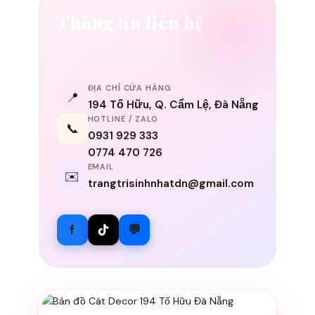
Thông tin liên hệ
Luôn sẵn sàng lắng nghe bạn ✨
ĐỊA CHỈ CỬA HÀNG
📍
194 Tố Hữu, Q. Cẩm Lệ, Đà Nẵng
HOTLINE / ZALO
📞
0931 929 333
0774 470 726
EMAIL
✉️
trangtrisinhnhatdn@gmail.com
f
💬