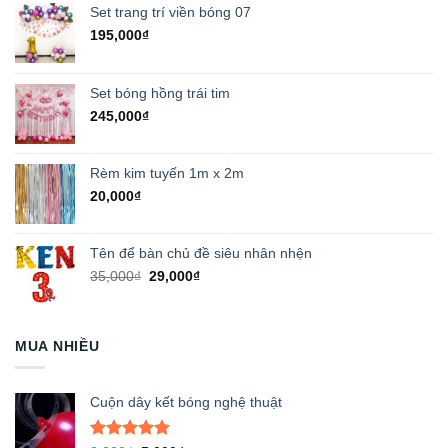
Set trang trí viền bóng 07
195,000
₫
Set bóng hồng trái tim
245,000
₫
Rèm kim tuyến 1m x 2m
20,000
₫
Tên để bàn chủ đề siêu nhân nhện
Giá
Giá
35,000
₫
29,000
₫
gốc
hiện
là:
tại
35,000₫.
là:
MUA NHIỀU
29,000₫.
Cuộn dây kết bóng nghệ thuật