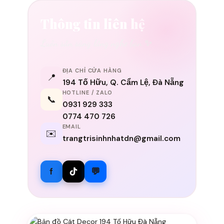
Thông tin liên hệ
Luôn sẵn sàng lắng nghe bạn ✨
ĐỊA CHỈ CỬA HÀNG
📍
194 Tố Hữu, Q. Cẩm Lệ, Đà Nẵng
HOTLINE / ZALO
📞
0931 929 333
0774 470 726
EMAIL
✉️
trangtrisinhnhatdn@gmail.com
f
💬