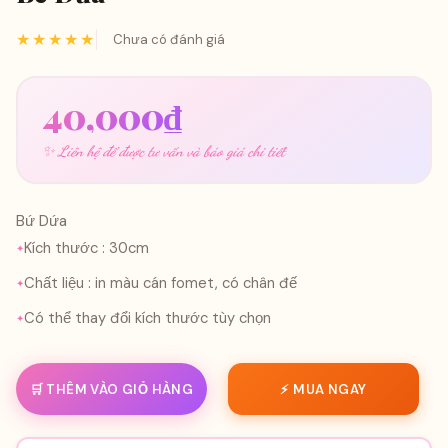
★★★★★
Chưa có đánh giá
40,000
₫
✨ Liên hệ để được tư vấn và báo giá chi tiết
Bứ Dứa
Kích thước : 30cm
Chất liệu : in màu cán fomet, có chân đế
Có thể thay đổi kích thước tùy chọn
🛒 THÊM VÀO GIỎ HÀNG
⚡ MUA NGAY