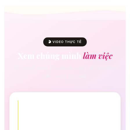
🎬 VIDEO THỰC TẾ
Xem chúng mình
làm việc
Những buổi trang trí thực tế — từ ý tưởng đến khi
tiệc rực rỡ sắc màu