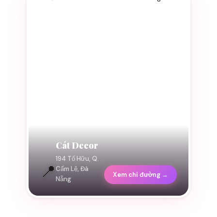
Cát Decor
194 Tố Hữu, Q.
📍
Cẩm Lệ, Đà
Xem chỉ đường →
Nẵng