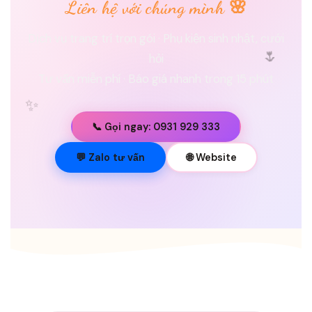
Liên hệ với chúng mình 🌸
Dịch vụ trang trí trọn gói · Phụ kiện sinh nhật, cưới
🌷
hỏi
Tư vấn miễn phí · Báo giá nhanh trong 15 phút
✨
📞 Gọi ngay: 0931 929 333
💐
💬 Zalo tư vấn
🌐 Website