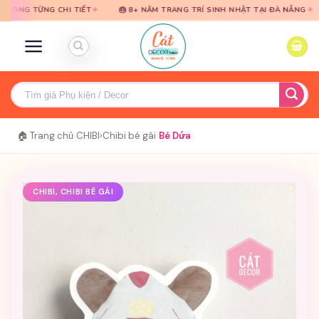
Bỏ
Bỏ
✦
✦
NG CHI TIẾT
🎂 8+ NĂM TRANG TRÍ SINH NHẬT TẠI ĐÀ NẴNG
🎈 TƯ 
qua
qua
nội
nội
dung
dung
Tìm
kiếm:
🏠 Trang chủ
›
CHIBI
›
Chibi bé gái
›
Bé Dứa
CHIBI, CHIBI BÉ GÁI