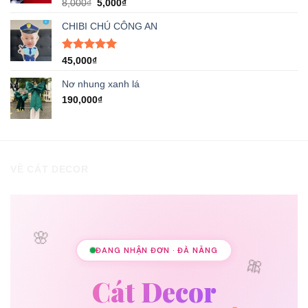
Được xếp
Giá
Giá
8,000
₫
5,000
₫
hạng
5.00
gốc
hiện
5 sao
CHIBI CHÚ CÔNG AN
là:
tại
8,000₫.
là:
5,000₫.
Được xếp
45,000
₫
hạng
5.00
5 sao
Nơ nhung xanh lá
190,000
₫
VỀ CÁT DECOR
🌸
ĐANG NHẬN ĐƠN · ĐÀ NẴNG
🎀
Cát Decor