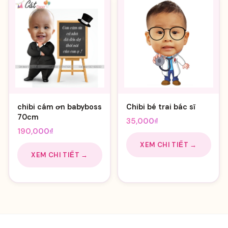
chibi cám ơn babyboss
Chibi bé trai bác sĩ
70cm
35,000
₫
190,000
₫
XEM CHI TIẾT →
XEM CHI TIẾT →