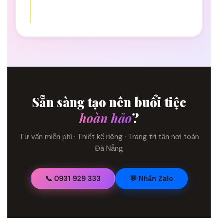
Sẵn sàng tạo nên buổi tiệc
hoàn hảo
?
Tư vấn miễn phí · Thiết kế riêng · Trang trí tận nơi toàn
Đà Nẵng
📞 0931 929 333
💬 Nhắn Zalo