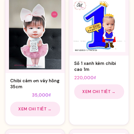
Số 1 xanh kèm chibi
cao 1m
220,000
₫
Chibi cám ơn váy hồng
35cm
XEM CHI TIẾT →
Giá
Giá
40,000
₫
35,000
₫
gốc
hiện
là:
tại
XEM CHI TIẾT →
40,000₫.
là:
35,000₫.