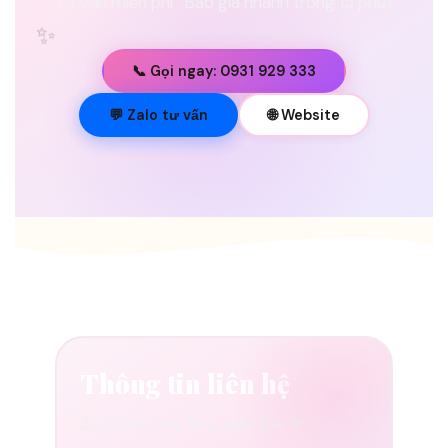
Tư vấn miễn phí · Báo giá nhanh trong 15 phút
✨
📞 Gọi ngay: 0931 929 333
💐
💬 Zalo tư vấn
🌐 Website
Thông tin liên hệ
Luôn sẵn sàng lắng nghe bạn ✨