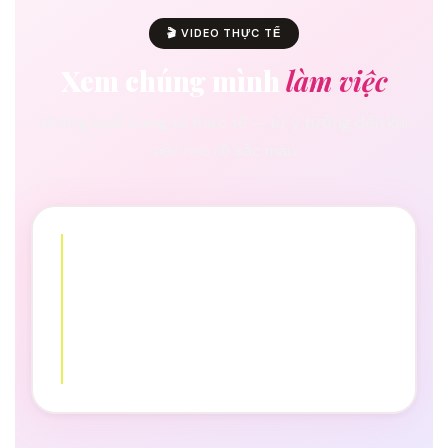
🎬 VIDEO THỰC TẾ
Xem chúng mình
làm việc
Những buổi trang trí thực tế — từ ý tưởng đến khi
tiệc rực rỡ sắc màu