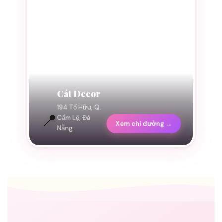
Cát Decor
194 Tố Hữu, Q.
📍
Cẩm Lệ, Đà
Xem chỉ đường →
Nẵng