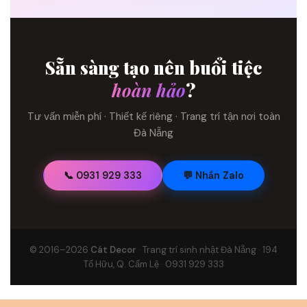
Sẵn sàng tạo nên buổi tiệc
hoàn hảo
?
Tư vấn miễn phí · Thiết kế riêng · Trang trí tận nơi toàn
Đà Nẵng
📞 0931 929 333
💬 Nhắn Zalo
© 2016–2026
Cát Decor
· Trang trí sinh nhật Đà Nẵng · 194
Tố Hữu, Q. Cẩm Lệ · 0931 929 333