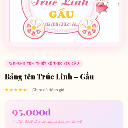
🏷️ KHUNG TÊN, THIẾT KẾ THEO YÊU CẦU
Bảng tên Trúc Linh – Gấu
★★★★★
Chưa có đánh giá
95,000
₫
✨ Liên hệ để được tư vấn và báo giá chi tiết