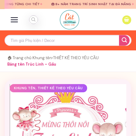
Bỏ
Bỏ
✦
✦
ỪNG CHI TIẾT
🎂 8+ NĂM TRANG TRÍ SINH NHẬT TẠI ĐÀ NẴNG
🎈 TƯ
qua
qua
nội
nội
dung
dung
Tìm
kiếm:
🏠 Trang chủ
›
Khung tên
›
THIẾT KẾ THEO YÊU CẦU
›
Bảng tên Trúc Linh – Gấu
KHUNG TÊN, THIẾT KẾ THEO YÊU CẦU