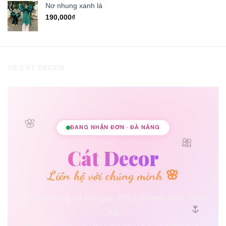
5 sao
Nơ nhung xanh lá
190,000
₫
VỀ CÁT DECOR
🌸
ĐANG NHẬN ĐƠN · ĐÀ NẴNG
🎀
Cát Decor
Liên hệ với chúng mình 🌸
Dịch vụ trang trí trọn gói · Phụ kiện sinh nhật, cưới
🌷
hỏi