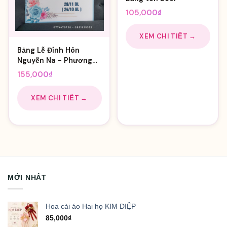
105,000
₫
XEM CHI TIẾT →
Bảng Lễ Đính Hôn
Nguyễn Na - Phương
Duy
155,000
₫
XEM CHI TIẾT →
MỚI NHẤT
Hoa cài áo Hai họ KIM DIỆP
85,000
₫