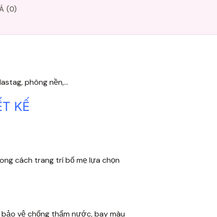
Á (0)
Hastag, phông nền,...
ẾT
KẾ
ong cách trang trí bố mẹ lựa chọn
àng bảo vệ chống thấm nước, bay màu