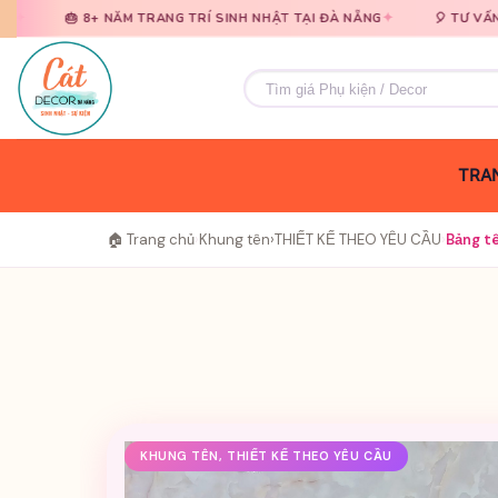
Bỏ
Bỏ
✦
 NĂM TRANG TRÍ SINH NHẬT TẠI ĐÀ NẴNG
🎈 TƯ VẤN MIỄN PHÍ · B
qua
qua
nội
nội
Tìm
dung
dung
kiếm:
TRAN
🏠 Trang chủ
›
Khung tên
›
THIẾT KẾ THEO YÊU CẦU
›
Bảng t
KHUNG TÊN, THIẾT KẾ THEO YÊU CẦU