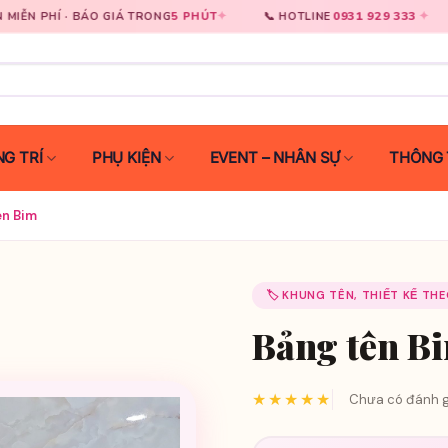
✦
0931 929 333
✦
ÁO GIÁ TRONG
5 PHÚT
📞 HOTLINE
🚀 GIAO HÀN
G TRÍ
PHỤ KIỆN
EVENT – NHÂN SỰ
THÔNG 
ên Bim
🏷️ KHUNG TÊN, THIẾT KẾ TH
Bảng tên B
★★★★★
Chưa có đánh g