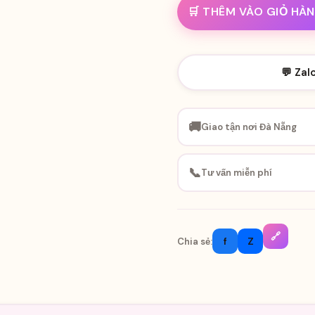
🛒 THÊM VÀO GIỎ HÀ
💬 Zal
🚚
Giao tận nơi Đà Nẵng
📞
Tư vấn miễn phí
🔗
f
Z
Chia sẻ: