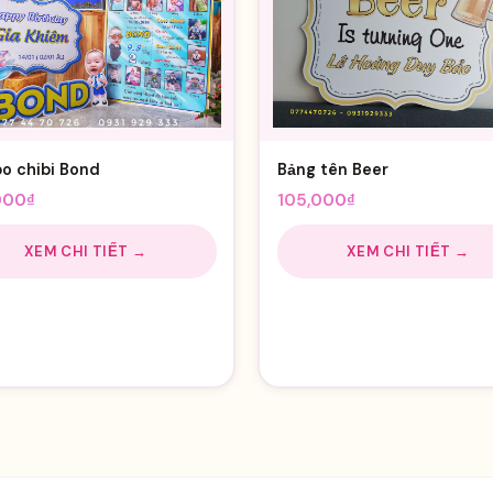
 chibi Bond
Bảng tên Beer
000
₫
105,000
₫
XEM CHI TIẾT →
XEM CHI TIẾT →