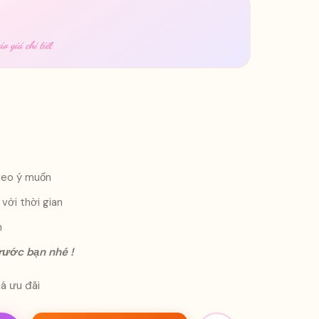
o giá chi tiết
theo ý muốn
với thời gian
n
trước bạn nhé !
á ưu đãi