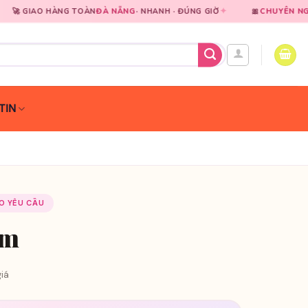
✦
G TOÀN
ĐÀ NẴNG
· NHANH · ĐÚNG GIỜ
🎀
CHUYÊN NGHIỆP
TRONG TỪN
TIN
EO YÊU CẦU
im
iá