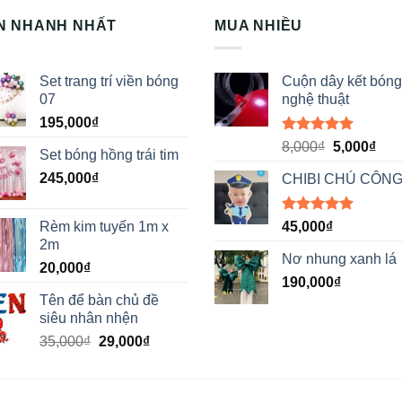
N NHANH NHẤT
MUA NHIỀU
Set trang trí viền bóng
Cuộn dây kết bóng
07
nghệ thuật
195,000
₫
Được xếp
Giá
Giá
8,000
₫
5,000
₫
Set bóng hồng trái tim
hạng
5.00
gốc
hiệ
5 sao
245,000
₫
CHIBI CHÚ CÔNG
là:
tại
8,000₫.
là:
5,00
Được xếp
Rèm kim tuyến 1m x
45,000
₫
hạng
5.00
2m
5 sao
Nơ nhung xanh lá
20,000
₫
190,000
₫
Tên để bàn chủ đề
siêu nhân nhện
Giá
Giá
35,000
₫
29,000
₫
gốc
hiện
là:
tại
35,000₫.
là: